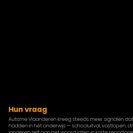
Hun vraag
Autisme Vlaanderen kreeg steeds meer signalen dat 
hadden in het onderwijs — schooluitval, vastlopen, st
jongeren zelf aan het woord laten in korte reportag