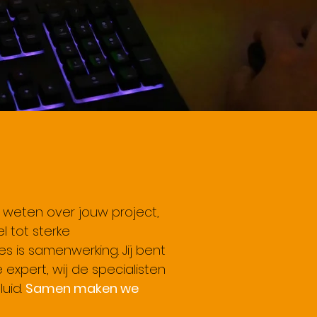
s weten over jouw project,
l tot sterke
s is samenwerking. Jij bent
 expert, wij de specialisten
luid.
Samen maken we