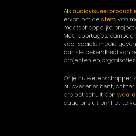
Als
audiovisueel producti
ervan om de
stem
van m
maatschappelijke projecte
Met reportages, campagne
voor sociale media geve
aan de bekendheid van h
projecten en organisaties
Of je nu wetenschapper, a
hulpverlener bent, achter 
project schuilt een
waarde
daag ons uit om het te ver