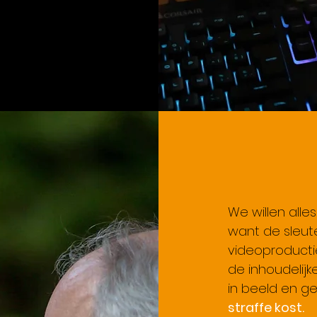
We willen alle
want de sleute
videoproductie
de inhoudelijke
in beeld en ge
straffe kost.