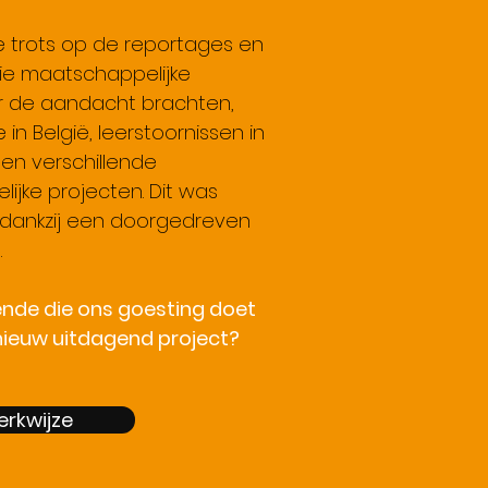
e trots op de reportages en
e maatschappelijke
r de aandacht brachten,
in België, leerstoornissen in
 en verschillende
ijke projecten. Dit was
k dankzij een doorgedreven
.
gende die ons goesting doet
 nieuw uitdagend project?
rkwijze