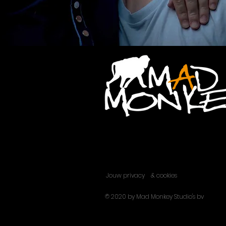
Jouw privacy
& cookies
© 2020 by Mad Monkey Studio's bv