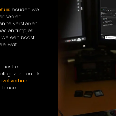
ehuis
houden we
ensen en
n te versterken.
s en filmpjes
n we een boost
eel wat
.
rtiest of
elk gezicht en elk
vol verhaal
:
filmen.