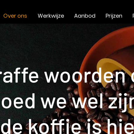
Over ons
Werkwijze
Aanbod
Prijzen
raffe woorden 
oed we wel zij
de koffie is hie