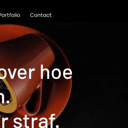
Portfolio
Contact
over hoe
n.
r straf.