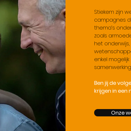
Stiekem zijn w
campagnes di
thema’s onde
zoals armoede 
het onderwijs,
wetenschappel
enkel mogelij
samenwerking
Ben jij de vol
krijgen in een
Onze we